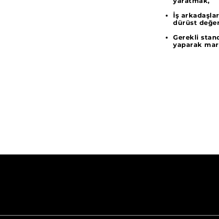
yaratmak,
İş arkadaşla
dürüst değer 
Gerekli stan
yaparak mar