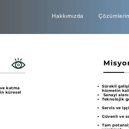
Hakkımızda
Çözümleri
Misyo
Sürekli geli
 ve katma
hizmetin 
in küresel
Sanayi alanı
Teknolojik g
Servis ve iş
Güvenli ve s
Tam potansiy