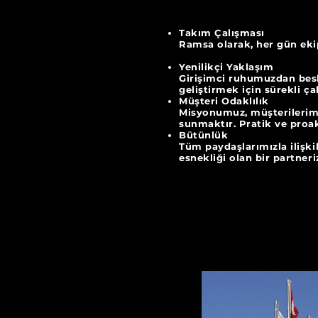
Takım Çalışması
Ramsa olarak, her gün ekip
Yenilikçi Yaklaşım
Girişimci ruhumuzdan besle
geliştirmek için
Müşteri Odaklılık
Misyonumuz, müşterilerimiz
sunmaktır. Pratik ve pro
Bütünlük
Tüm paydaşlarımızla ilişkil
esnekliği olan bir partneri