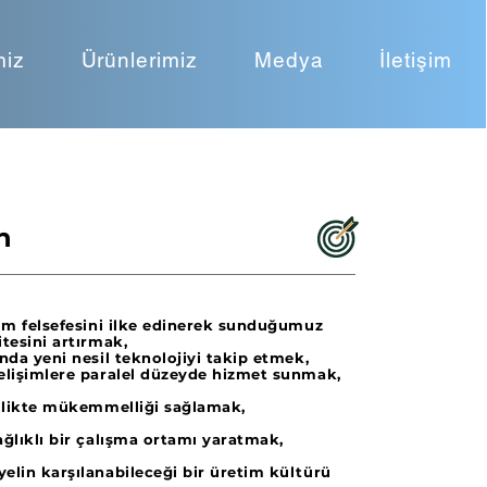
miz
Ürünlerimiz
Medya
İletişim
n
şim felsefesini ilke edinerek sunduğumuz
kalitesini artırmak,
nda yeni nesil teknolojiyi takip etmek,
elişimlere paralel düzeyde hizmet sunmak,
çilikte mükemmelliği sağlamak,
ağlıklı bir çalışma ortamı yaratmak,
elin karşılanabileceği bir üretim kültürü