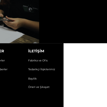
ER
İLETİŞİM
rler
Fabrika ve Ofis
berler
Tedarikçi İlişkilerimiz
Bayilik
Öneri ve Şikayet