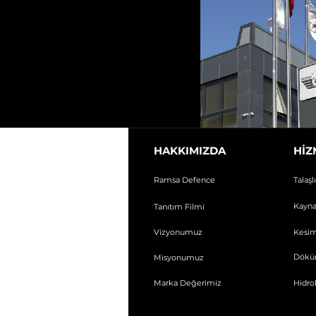
HAKKIMIZDA
HİZ
Ramsa Defence
Talaşl
Kayna
Tanıtım Filmi
Vizyonumuz
Kesi
Dök
Misyonumuz
Marka Değerimiz
Hidro