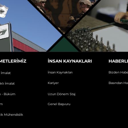
METLERİMİZ
İNSAN KAYNAKLARI
HABERL
İnsan Kaynakları
Bizden Habe
ı İmalat
Kariyer
Basından Ha
klı İmalat
m - Büküm
Uzun Dönem Staj
üm
Genel Başvuru
lik Mühendislik