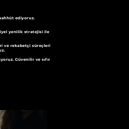
 taahhüt ediyoruz.
l yenilik stratejisi ile
i ve rekabetçi süreçleri
 aşıyoruz.
yoruz. Güvenilir ve sıfır