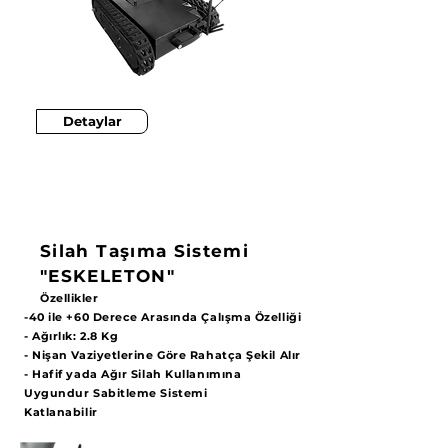
Detaylar
Silah Taşıma Sistemi
"ESKELETON"
Özellikler
-40 ile +60 Derece Arasında Çalışma Özelliği
- Ağırlık: 2.8 Kg
- Nişan Vaziyetlerine Göre Rahatça Şekil Alır
- Hafif yada Ağır Silah Kullanımına
Uygundur Sabitleme Sistemi
Katlanabilir