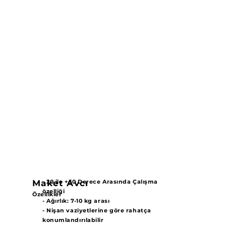
Maket Avcı
- 20 ile +50 Derece Arasında Çalışma
özelliği
Özellikler
- Ağırlık: 7-10 kg arası
- Nişan vaziyetlerine göre rahatça
konumlandırılabilir