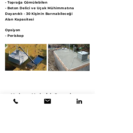
- Toprağa Gömülebilen
- Beton Delici ve Uçak Mühimmatına
Dayanıklı - 30 Kişinin Barınabileceği
Alan Kapasitesi
Opsiyon
- Periskop
Hakan Hybrid Guard
Özellikler
- Balistik Koruma 7.62 mm, 14.5 mm
- 360' Döner Silah Kulesi
- Silahlık
- Mazgal Sayısı 9