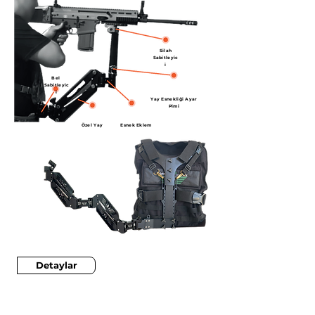
Silah
Sabitleyic
i
Bel
Sabitleyic
i
Yay Esnekliği Ayar
Pimi
Özel Yay
Esnek Eklem
Sistemi
Detaylar