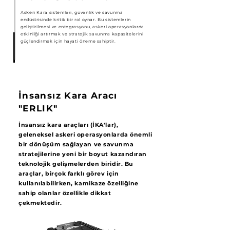
Askeri Kara sistemleri, güvenlik ve savunma
endüstrisinde kritik bir rol oynar. Bu sistemlerin
geliştirilmesi ve entegrasyonu, askeri operasyonlarda
etkinliği artırmak ve stratejik savunma kapasitelerini
güçlendirmek için hayati öneme sahiptir.
İnsansız Kara Aracı
"ERLIK"
İnsansız kara araçları (İKA'lar),
geleneksel askeri operasyonlarda önemli
bir dönüşüm sağlayan ve savunma
stratejilerine yeni bir boyut kazandıran
teknolojik gelişmelerden biridir. Bu
araçlar, birçok farklı görev için
kullanılabilirken, kamikaze özelliğine
sahip olanlar özellikle dikkat
çekmektedir.