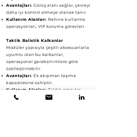
Avantajları
: Görüş alanı sağlar, çevreyi
daha iyi kontrol etmeye olanak tanır.
Kullanım Alanları
: Rehine kurtarma
operasyonları, VIP koruma görevleri.
Taktik Balistik Kalkanlar
Modüler yapısıyla çeşitli aksesuarlarla
uyumlu olan bu kalkanlar,
operasyonel gereksinimlere göre
özelleştirilebilir.
Avantajları
: Ek ekipman taşıma
kapasitesine sahiptir.
Kullanım Alanları
: Taktik görevler,
özel kuvvet operasyonları.
Balistik Kalkanların Kullanım
Alanları
Güvenlik Güçleri
Polis ve jandarma gibi güvenlik
güçleri, suçluları etkisiz hale getirmek